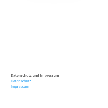
Sauber. Erneuerbar. Effizient.
Erfahren Sie mehr über die Möglichkeiten, Leistungen und
Vorteile unserer Energieberatung und
kontaktieren
Sie uns heute.
Starten Sie jetzt
Datenschutz und Impressum
Datenschutz
Impressum